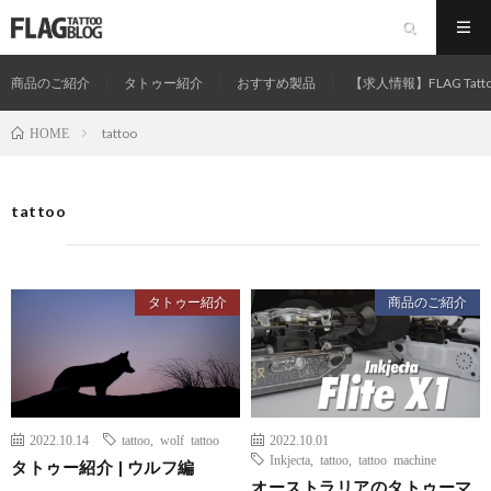
商品のご紹介
タトゥー紹介
おすすめ製品
【求人情報】FLAG Tatt
tattoo
HOME
tattoo
タトゥー紹介
商品のご紹介
2022.10.14
tattoo
,
wolf tattoo
2022.10.01
Inkjecta
,
tattoo
,
tattoo machine
タトゥー紹介 | ウルフ編
オーストラリアのタトゥーマ