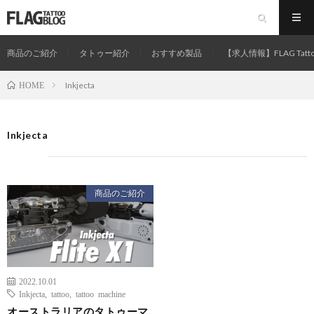
商品のご紹介
タトゥー紹介
おすすめ製品
【求人情報】FLAG Tatt
Inkjecta
HOME
Inkjecta
商品のご紹介
2022.10.01
Inkjecta
,
tattoo
,
tattoo machine
オーストラリアのタトゥーマ