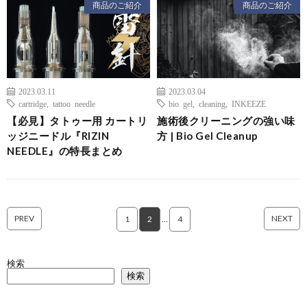
商品のご紹介
商品のご紹介
2023.03.11
2023.03.04
cartridge
,
tattoo needle
bio gel
,
cleaning
,
INKEEZE
【必見】タトゥー用 カートリ
施術後クリーニングの強い味
ッジニードル『RIZIN
方 | Bio Gel Cleanup
NEEDLE』の特長まとめ
PREV
NEXT
1
2
…
4
検索
検索