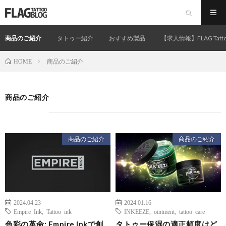
商品のご紹介
タトゥー紹介
おすすめ製品
【求人情報】FLAG Tatt
商品のご紹介
HOME
商品のご紹介
商品のご紹介
商品のご紹介
2024.04.23
2024.01.16
Empire Ink
,
Tattoo ink
INKEEZE
,
ointment
,
tattoo care
色彩の革命: Empire Inkで創
タトゥー保湿の適正頻度はど