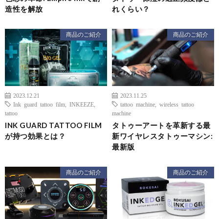
造性を解放
れくらい？
商品のご紹介
商品のご紹介
2023.12.21
2023.11.25
Ink guard tattoo film
,
INKEEZE
,
tattoo machine
,
wireless tattoo
tattoo
machine
INK GUARD TATTOO FILM
タトゥーアートを革新する最
が持つ効果とは？
新ワイヤレスタトゥーマシン:
最新版
商品のご紹介
商品のご紹介