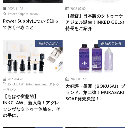
2023.11.08
2023.07.02
Power Supply
,
tattoo
【墨斎】日本製のタトゥーケ
Power Supplyについて知っ
アジェル誕生！INKED GELの
ておくべきこと
特長をご紹介
商品のご紹介
商品のご紹介
2023.04.26
2023.03.22
INKCLAW
,
tattoo machine
,
タトゥ
大好評・墨斎（BOKUSAI）ブ
ーマシン
ランド、第二弾！MURASAKI
【もはや変態的】
SOAP発売決定！
INKCLAW、新入荷！アグレ
ッシヴなタトゥー体験を、そ
の手に。