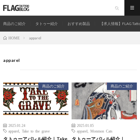
商品のご紹介
タトゥー紹介
おすすめ製品
【求人情報】FLAG Tatt
apparel
HOME
apparel
商品のご紹介
商品のご紹介
2025.01.24
2025.01.05
apparel
,
Take to the grave
apparel
,
Monmon Cats
タトゥーアパレル紹介｜Take
タトゥーアパレル紹介｜