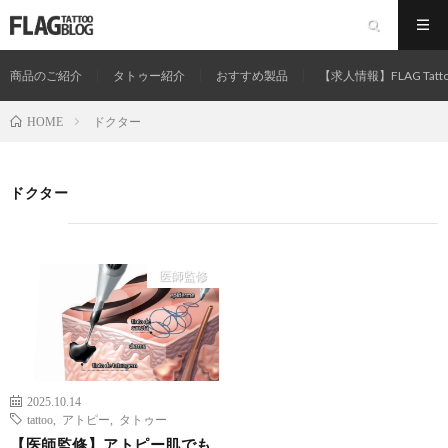
商品のご紹介
タトゥー紹介
おすすめ製品
【求人情報】FLAG Tatt
ドクター
HOME
ドクター
医師監修
2025.10.14
tattoo
,
アトピー
,
タトゥー
【医師監修】アトピー肌でも