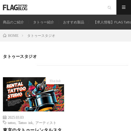
商品のご紹介
タトゥー紹介
おすすめ製品
【求人情報】FLAG Tatt
タトゥースタジオ
HOME
タトゥースタジオ
The Ink
2025.03.03
tattoo
,
Tattoo ink
,
アーティスト
東京のタトゥーレンタルスタ