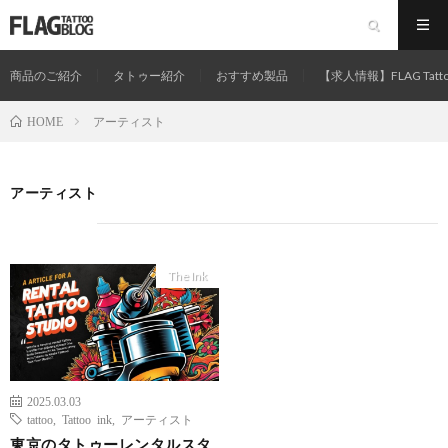
商品のご紹介
タトゥー紹介
おすすめ製品
【求人情報】FLAG Tatt
アーティスト
HOME
アーティスト
The Ink
2025.03.03
tattoo
,
Tattoo ink
,
アーティスト
東京のタトゥーレンタルスタ